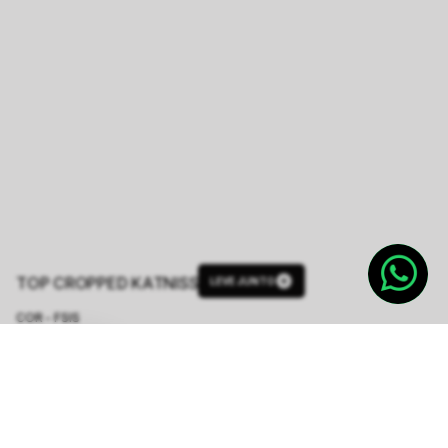
TOP CROPPED KATNISS
LEVE JUNTO
COR - FSIS
ROSA CLARO
TAMANHO.
PP
P
M
G