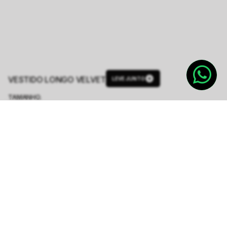
VESTIDO LONGO VELVET
LEVE JUNTO
TAMANHO.
PP
P
M
G
GG
Tabela de Medidas
R$ 1.198,80
R$ 1.998,00
ou
6
x de
R$ 199,80
sem juros
-
5
% no pix,
-R$ 59,94