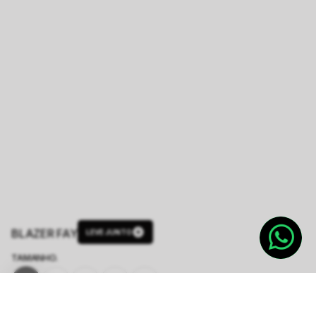
BLAZER FAY
LEVE JUNTO
TAMANHO.
PP
P
M
G
GG
Tabela de Medidas