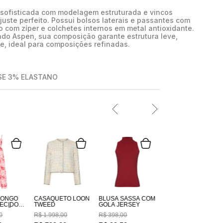
 sofisticada com modelagem estruturada e vincos
juste perfeito. Possui bolsos laterais e passantes com
 com zíper e colchetes internos em metal antioxidante.
ado Aspen, sua composição garante estrutura leve,
e, ideal para composições refinadas.
SE 3% ELASTANO
LONGO
CASAQUETO LOON
BLUSA SASSÁ COM
TWEED
GOLA JERSEY
GODÃO
0
R$
1
.
998
,
00
R$
398
,
00
DO
M