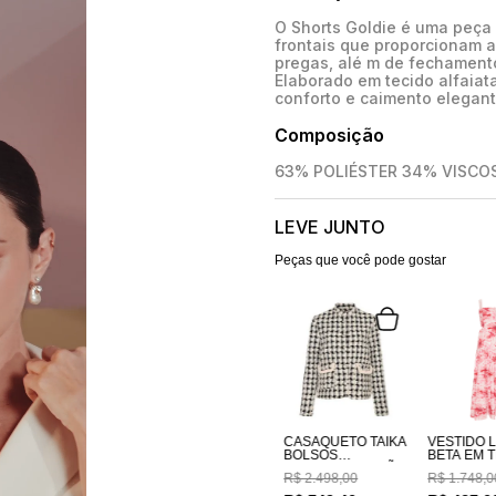
O Shorts Goldie é uma peça
frontais que proporcionam a
pregas, alé m de fechamento
Elaborado em tecido alfaiat
conforto e caimento elegant
Composição
63% POLIÉSTER 34% VISCO
LEVE JUNTO
Peças que você pode gostar
CASAQUETO TAIKA
VESTIDO 
BOLSOS
BETA EM TECIDO
BORDADOS A MÃO
100% AL
R$
2
.
498
,
00
R$
1
.
748
,
0
ESTAMPA
COSTAS E