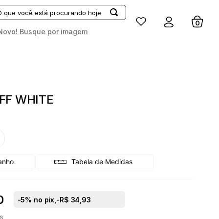
Entrar
Novo! Busque por imagem
FF WHITE
G
Tabela de Medidas
0
-
5
% no pix,
-R$ 34,93
s