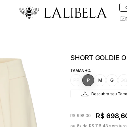
O que você está procurando hoje?
1
º
vestido
SHORT GOLDIE O
2
º
vestidos
3
º
preto
TAMANHO.
4
º
saia
PP
P
M
G
G
5
º
jeans
6
º
rosa
7
º
linho
R$ 698,6
R$ 998,00
8
º
blusa
ou
6
x de
R$ 116,43
sem juro
9
º
blazer