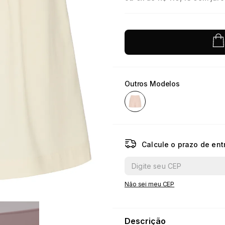
10
º
jacquard
Outros Modelos
Calcule o prazo de ent
Não sei meu CEP
Descrição