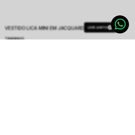
VESTIDO LICA MINI EM JACQUARD
LEVE JUNTO
TAMANHO.
PP
P
M
G
GG
Tabela de Medidas
R$ 349,50
R$ 1.398,00
ou
6
x de
R$ 58,25
sem juros
-
5
% no pix,
-R$ 17,48
COMPRAR