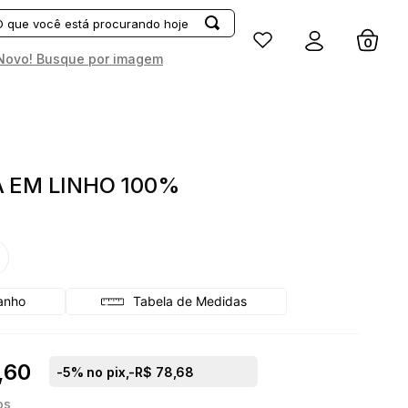
Entrar
Novo! Busque por imagem
 EM LINHO 100%
G
Tabela de Medidas
,60
-
5
% no pix,
-R$ 78,68
os