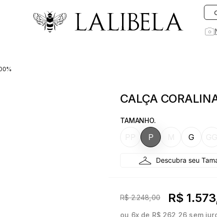
O que você está procurando hoje?
100%
1
º
vestido
CALÇA CORALINA
2
º
vestidos
3
º
preto
TAMANHO.
4
º
saia
PP
P
M
G
G
5
º
jeans
6
º
rosa
7
º
blusa
R$ 1.573
R$ 2.248,00
8
º
blazer
ou
6
x de
R$ 262,26
sem jur
9
º
linho