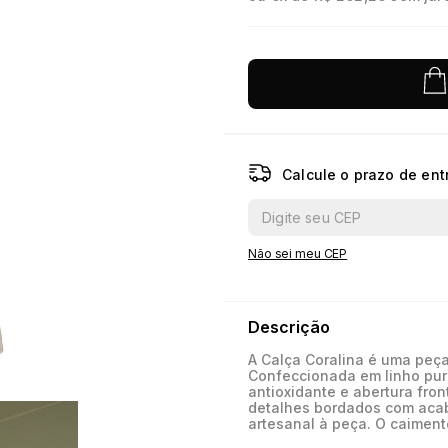
10
º
jacquard
Calcule o prazo de ent
Não sei meu CEP
Descrição
A Calça Coralina é uma peça
Confeccionada em linho pur
antioxidante e abertura fron
detalhes bordados com aca
artesanal à peça. O caiment