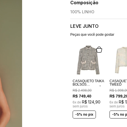
Composição
100% LINHO
LEVE JUNTO
Peças que você pode gostar
CASAQUETO TAIKA
CASAQUE
BOLSOS
TWEED
BORDADOS A MÃO
R$
2
.
498
,
00
R$
1
.
998
,
0
R$
749
,
40
R$
799
,
2
R$
124
,
90
R$
1
6
x de
6
x de
sem juros
sem juros
-5% no pix
-5% no p