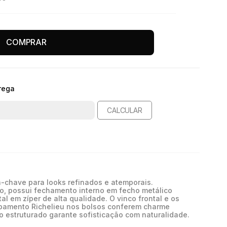
COMPRAR
rega
CALCULAR
-chave para looks refinados e atemporais.
o, possui fechamento interno em fecho metálico
tal em zíper de alta qualidade. O vinco frontal e os
bamento Richelieu nos bolsos conferem charme
o estruturado garante sofisticação com naturalidade.