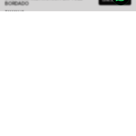
BORDADO
TAMANHO.
PP
P
M
G
GG
Tabela de Medidas
R$ 437,00
R$ 1.748,00
ou
6
x de
R$ 72,83
sem juros
-
5
% no pix,
-R$ 21,85
COMPRAR
Calcule o prazo de entrega