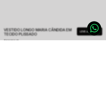
VESTIDO LONGO MARIA CÂNDIDA EM
LEVE JUNTO
TECIDO PLISSADO
TAMANHO.
PP
P
M
G
Tabela de Medidas
R$ 949,00
R$ 1.898,00
ou
6
x de
R$ 158,16
sem juros
-
5
% no pix,
-R$ 47,45