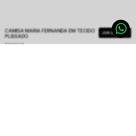
CAMISA MARIA FERNANDA EM TECIDO
LEVE JUNTO
PLISSADO
TAMANHO.
PP
P
M
G
GG
Tabela de Medidas
R$ 624,00
R$ 1.248,00
ou
6
x de
R$ 104,00
sem juros
-
5
% no pix,
-R$ 31,20
COMPRAR