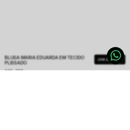
BLUSA MARIA EDUARDA EM TECIDO
LEVE JUNTO
PLISSADO
COR - FSIS
OFF WHITE
TAMANHO.
PP
P
M
G
GG
Tabela de Medidas