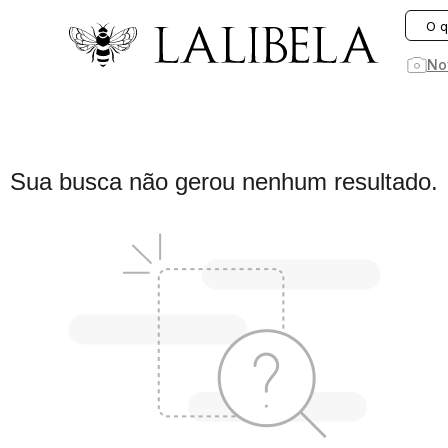
O que você está procurando hoje?
No
1
º
vestido
Sua busca não gerou nenhum resultado.
2
º
vestidos
3
º
preto
4
º
saia
5
º
jeans
6
º
rosa
7
º
blusa
8
º
blazer
9
º
linho