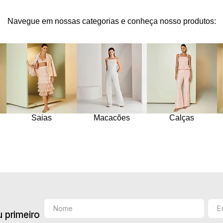
10
º
jacquard
Navegue em nossas categorias e conheça nosso produtos:
Saias
Macacões
Calças
 primeiro