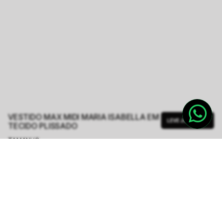
VESTIDO MAX MIDI MARIA ISABELLA EM
LEVE JUNTO
TECIDO PLISSADO
TAMANHO.
PP
P
M
G
GG
Tabela de Medidas
R$ 499,50
R$ 1.998,00