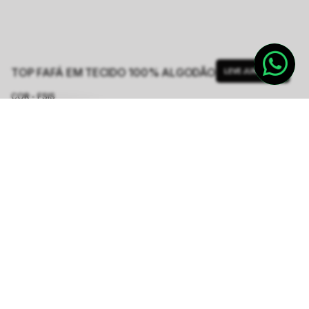
TOP FAFÁ EM TECIDO 100% ALGODÃO
LEVE JUNTO
COR - FSIS
ESTAMPA PEONY
TAMANHO.
PP
P
M
G
GG
Tabela de Medidas
R$ 374,50
R$ 1.498,00
ou
6
x de
R$ 62,41
sem juros