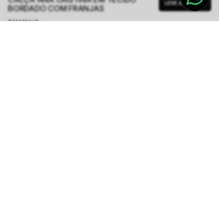
LEVE JUNTO
BORDADO COM FRANJAS
TAMANHO.
PP
P
M
G
GG
Tabela de Medidas
R$ 1.848,00
ou
6
x de
R$ 308,00
sem juros
-
5
% no pix,
-R$ 92,40
COMPRAR
Calcule o prazo de entrega