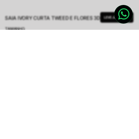
SAIA IVORY CURTA TWEED E FLORES 3D
LEVE JUNTO
TAMANHO.
PP
P
M
G
GG
Tabela de Medidas
R$ 319,80
R$ 1.599,00
ou
6
x de
R$ 53,30
sem juros
-
5
% no pix,
-R$ 15,99
COMPRAR