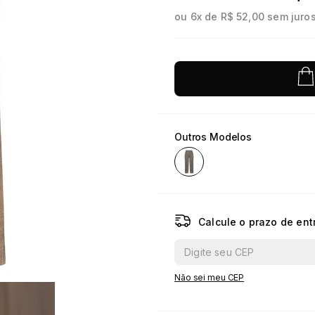
ou
6
x de
R$ 52,00
sem juro
10
º
jacquard
Outros Modelos
Calcule o prazo de ent
Não sei meu CEP