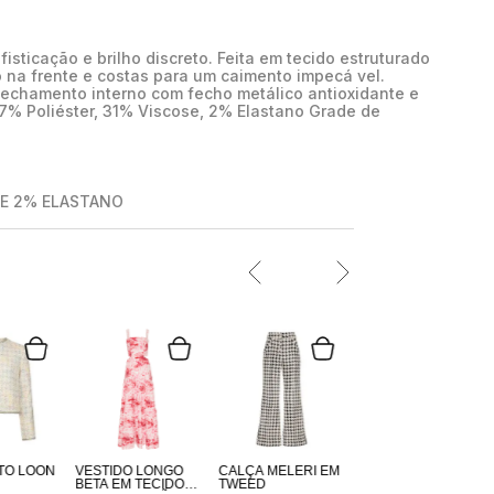
sticação e brilho discreto. Feita em tecido estruturado
 na frente e costas para um caimento impecá vel.
fechamento interno com fecho metálico antioxidante e
67% Poliéster, 31% Viscose, 2% Elastano Grade de
SE 2% ELASTANO
TO LOON
VESTIDO LONGO
CALÇA MELERI EM
BETA EM TECIDO
TWEED