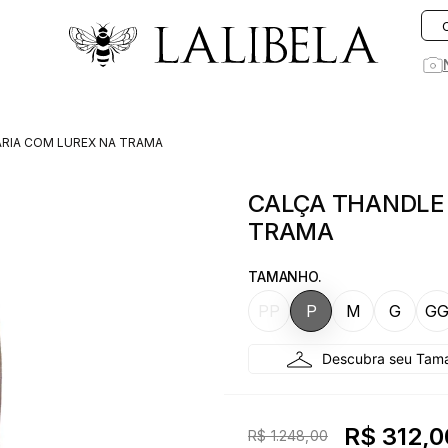
O que você está procurando hoje?
ARIA COM LUREX NA TRAMA
1
º
vestido
CALÇA THANDLE 
2
º
rosa
TRAMA
3
º
vestidos
4
º
preto
TAMANHO.
5
º
saia
PP
P
M
G
G
6
º
jeans
7
º
blusa
8
º
blazer
R$ 312,0
R$ 1.248,00
9
º
linho