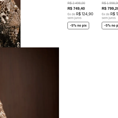
BORDADOS A MÃO
R$
2
.
498
,
00
R$
1
.
998
,
0
R$
749
,
40
R$
799
,
2
R$
124
,
90
R$
1
6
x de
6
x de
sem juros
sem juros
-5% no pix
-5% no p