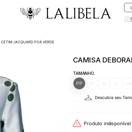
O que você está procurando hoje?
 CETIM JACQUARD POÁ VERDE
1
º
vestido
CAMISA DEBORA
2
º
vestidos
3
º
preto
TAMANHO.
4
º
saia
PP
P
M
G
G
5
º
jeans
6
º
rosa
7
º
blusa
8
º
blazer
Produto indisponível
9
º
linho