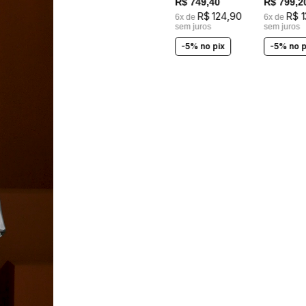
R$
749
,
40
R$
799
,
2
R$
124
,
90
R$
1
6
x de
6
x de
sem juros
sem juros
-5% no pix
-5% no p