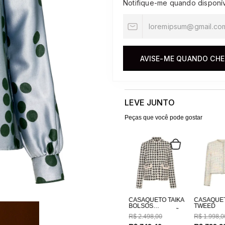
Notifique-me quando disponí
10
º
jacquard
AVISE-ME QUANDO CH
LEVE JUNTO
Peças que você pode gostar
CASAQUETO TAIKA
CASAQUE
BOLSOS
TWEED
BORDADOS A MÃO
R$
2
.
498
,
00
R$
1
.
998
,
0