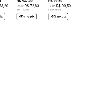
0
R$
437
,
00
R$
99
,
50
LASTEX
33
,
20
R$
72
,
83
R$
99
,
50
6
x de
1
x de
sem juros
sem juros
ix
-5% no pix
-5% no pix