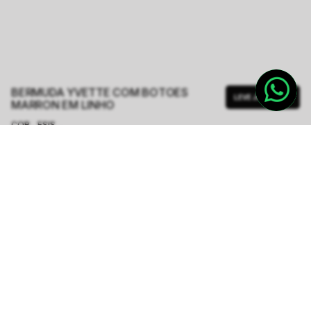
BERMUDA YVETTE COM BOTOES
LEVE JUNTO
MARRON EM LINHO
COR - FSIS
MARROM
TAMANHO.
PP
P
M
G
GG
Tabela de Medidas
R$ 399,50
R$ 1.598,00