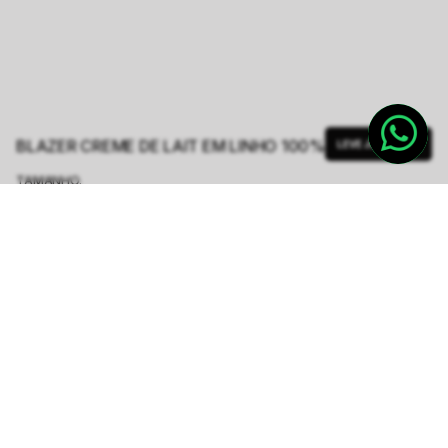
BLAZER CREME DE LAIT EM LINHO 100%
LEVE JUNTO
TAMANHO.
PP
P
M
G
GG
Tabela de Medidas
R$ 1.923,60
R$ 2.748,00
ou
6
x de
R$ 320,60
sem juros
-
5
% no pix,
-R$ 96,18