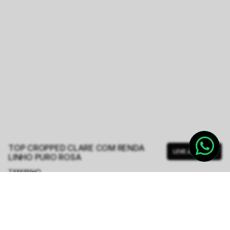
TOP CROPPED CLARE COM RENDA
LEVE JUNTO
LINHO PURO ROSA
TAMANHO.
PP
P
M
G
GG
R$ 1.198,00