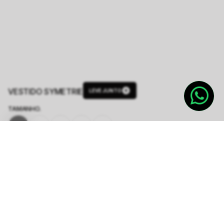
VESTIDO SYMETRIE
LEVE JUNTO
TAMANHO.
PP
P
M
G
GG
Tabela de Medidas
Produto indisponível
Notifique-me quando disponível