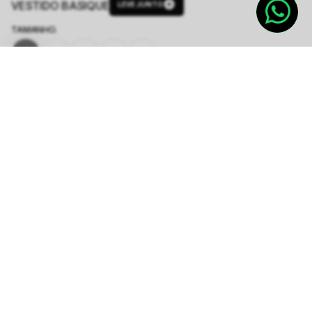
VESTIDO BASIQUE
LEVE JUNTO
TAMANHO.
PP
P
M
G
GG
Tabela de Medidas
Produto indisponível
Notifique-me quando disponível
AVISE-ME QUANDO CHEGAR
LEVE JUNTO