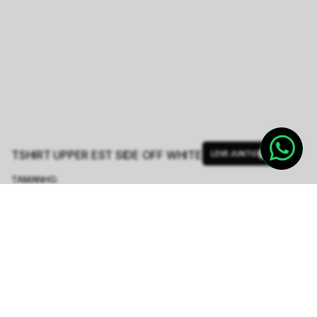
TSHIRT UPPER EST SIDE OFF WHITE
LEVE JUNTO
TAMANHO.
PP
P
M
G
GG
Tabela de Medidas
Produto indisponível