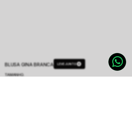
BLUSA GINA BRANCA
LEVE JUNTO
TAMANHO.
PP
P
M
G
GG
Tabela de Medidas
Produto indisponível