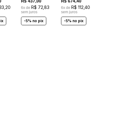
0
R$
437
,
00
R$
674
,
40
LASTEX
33
,
20
R$
72
,
83
R$
112
,
40
6
x de
6
x de
sem juros
sem juros
ix
-5% no pix
-5% no pix