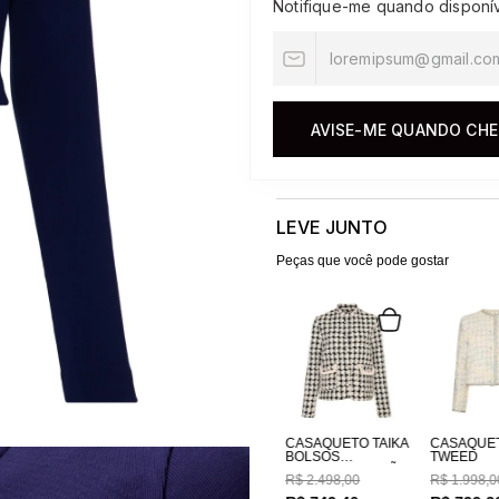
Notifique-me quando disponí
10
º
jacquard
AVISE-ME QUANDO CH
LEVE JUNTO
Peças que você pode gostar
CASAQUETO TAIKA
CASAQUE
BOLSOS
TWEED
BORDADOS A MÃO
R$
2
.
498
,
00
R$
1
.
998
,
0