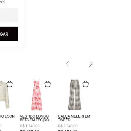
vel
EGAR
TO LOON
VESTIDO LONGO
CALÇA MELERI EM
BETA EM TECIDO
TWEED
100% ALGODÃO
0
R$
1
.
748
,
00
R$
2
.
248
,
00
ESTAMPADO
COSTAS EM