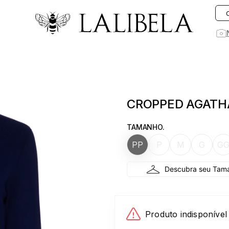
O que você está procurando hoje?
1
º
vestido
CROPPED AGATH
2
º
rosa
3
º
vestidos
TAMANHO.
4
º
preto
PP
P
M
G
G
5
º
saia
6
º
jeans
7
º
blusa
8
º
blazer
Produto indisponível
9
º
linho