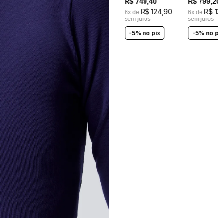
R$
749
,
40
R$
799
,
2
R$
124
,
90
R$
1
6
x de
6
x de
sem juros
sem juros
-5% no pix
-5% no p