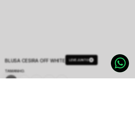
BLUSA CESIRA OFF WHITE
LEVE JUNTO
TAMANHO.
PP
P
M
G
GG
Tabela de Medidas
Produto indisponível
Notifique-me quando disponível