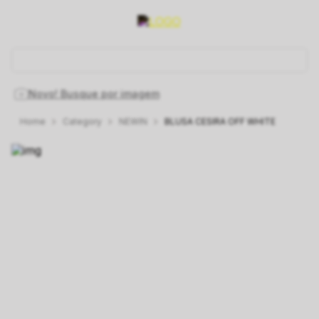
O que você está procurando hoje?
Novo! Busque por imagem
Category
NEWIN
BLUSA CESIRA OFF WHITE
1
º
vestido
2
º
vestidos
3
º
preto
4
º
jeans
5
º
saia
6
º
linho
7
º
rosa
8
º
blusa
9
º
blazer
10
º
jacquard