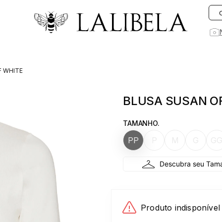
O que você está procurando hoje?
F WHITE
1
º
vestido
BLUSA SUSAN O
2
º
vestidos
3
º
preto
TAMANHO.
4
º
saia
PP
P
M
G
G
5
º
jeans
6
º
rosa
7
º
blusa
8
º
blazer
Produto indisponível
9
º
linho