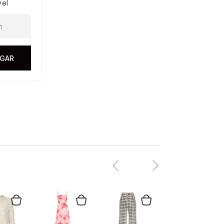
vel
EGAR