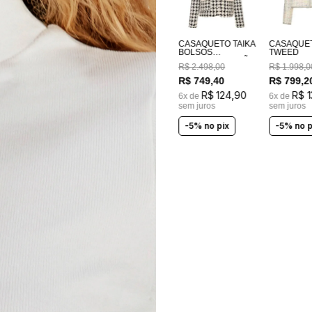
CASAQUETO TAIKA
CASAQUE
BOLSOS
TWEED
BORDADOS A MÃO
R$
2
.
498
,
00
R$
1
.
998
,
0
R$
749
,
40
R$
799
,
2
R$
124
,
90
R$
1
6
x de
6
x de
sem juros
sem juros
-5% no pix
-5% no p