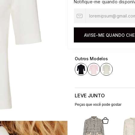
Notifique-me quando disponí
10
º
jacquard
AVISE-ME QUANDO CH
Outros Modelos
LEVE JUNTO
Peças que você pode gostar