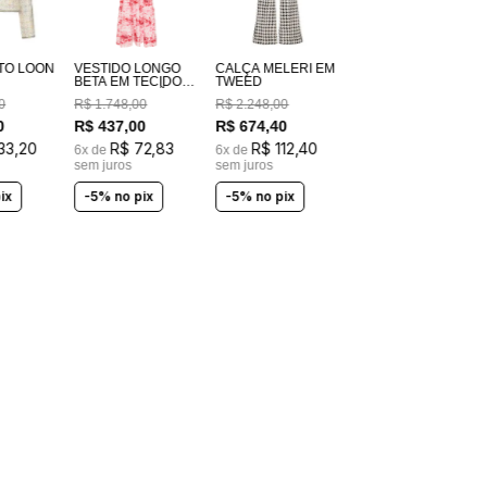
TO LOON
VESTIDO LONGO
CALÇA MELERI EM
BETA EM TECIDO
TWEED
100% ALGODÃO
0
R$
1
.
748
,
00
R$
2
.
248
,
00
ESTAMPADO
COSTAS EM
0
R$
437
,
00
R$
674
,
40
LASTEX
33
,
20
R$
72
,
83
R$
112
,
40
6
x de
6
x de
sem juros
sem juros
ix
-5% no pix
-5% no pix