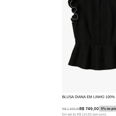
10
º
jacquard
BLUSA DIANA EM LINHO 100%
R$
749
,
00
5% no pix
R$
1
.
498
,
00
Em até
6
x
R$
124
,
83
sem juros