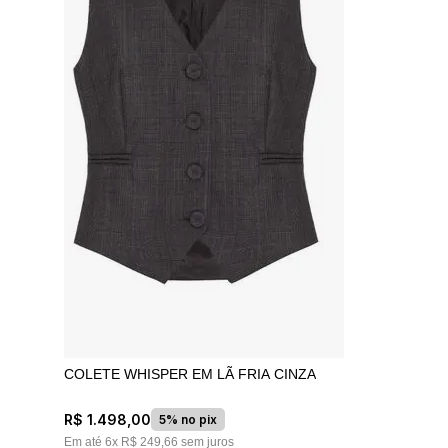
COLETE WHISPER EM LÃ FRIA CINZA
R$
1
.
498
,
00
5% no pix
Em até
6
x
R$
249
,
66
sem juros