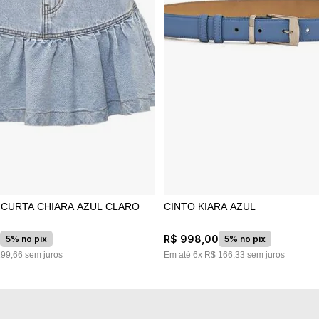
S CURTA CHIARA AZUL CLARO
CINTO KIARA AZUL
0
R$
998
,
00
5% no pix
5% no pix
199
,
66
sem juros
Em até
6
x
R$
166
,
33
sem juros