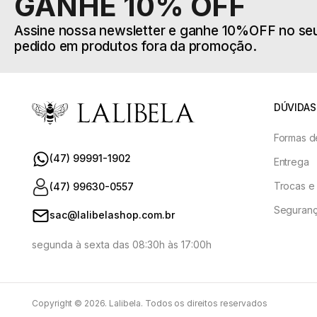
GANHE 10% OFF
Assine nossa newsletter e ganhe 10%OFF no seu
pedido em produtos fora da promoção.
DÚVIDAS
Formas d
(47) 99991-1902
Entrega
Trocas e
(47) 99630-0557
Seguranç
sac@lalibelashop.com.br
segunda à sexta das 08:30h às 17:00h
Copyright © 2026. Lalibela. Todos os direitos reservados