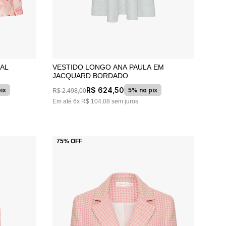
DAL
VESTIDO LONGO ANA PAULA EM
JACQUARD BORDADO
R$
624
,
50
ix
5% no pix
R$
2
.
498
,
00
Em até
6
x
R$
104
,
08
sem juros
75%
OFF