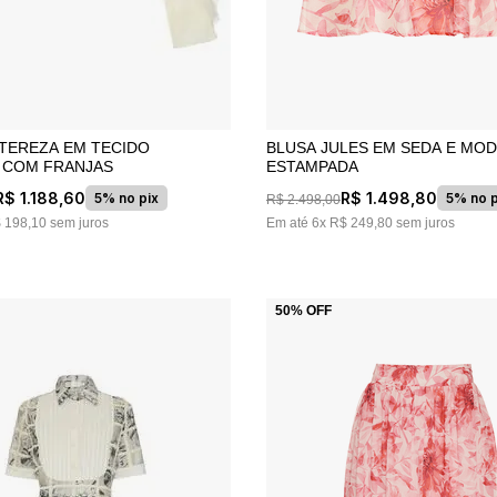
 TEREZA EM TECIDO
BLUSA JULES EM SEDA E MO
 COM FRANJAS
ESTAMPADA
R$
1
.
188
,
60
R$
1
.
498
,
80
5% no pix
5% no p
R$
2
.
498
,
00
$
198
,
10
sem juros
Em até
6
x
R$
249
,
80
sem juros
50%
OFF