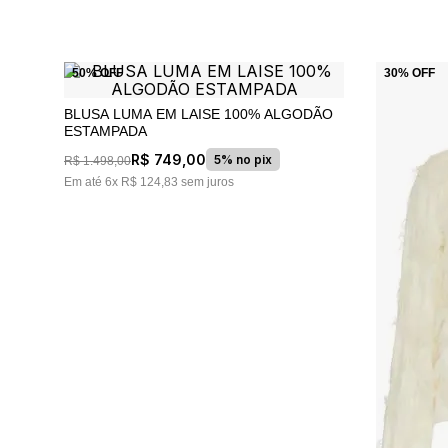
50%
OFF
30%
OFF
BLUSA LUMA EM LAISE 100% ALGODÃO
ESTAMPADA
R$
749
,
00
5% no pix
R$
1
.
498
,
00
Em até
6
x
R$
124
,
83
sem juros