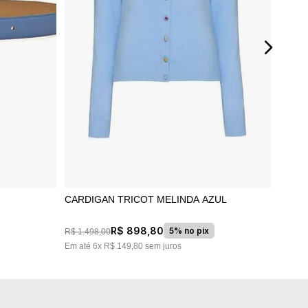
CARDIGAN TRICOT MELINDA AZUL
R$
898
,
80
5% no pix
R$
1
.
498
,
00
Em até
6
x
R$
149
,
80
sem juros