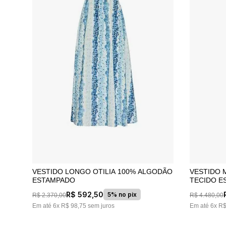
VESTIDO LONGO OTILIA 100% ALGODÃO
VESTIDO M
ESTAMPADO
TECIDO 
R$
592
,
50
5% no pix
R$
2
.
370
,
00
R$
4
.
480
,
00
Em até
6
x
R$
98
,
75
sem juros
Em até
6
x
R