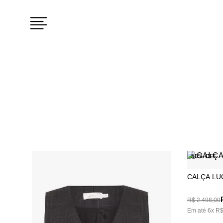
Categoria
Subcategoria
BLUSAS
MIDI
VESTIDOS
BLUSA
SAIAS
CASACO
50%
OFF
CALÇAS
LONGO
CALÇA LU
SHORTS
CAMISA
R$
2
.
498
,
00
LONGA
Em até
6
x
R
CURTO