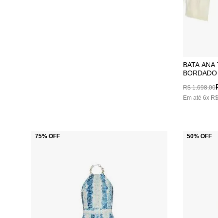
BATA ANA
BORDADO
R$
1
.
698
,
00
Em até
6
x
R
75%
OFF
50%
OFF