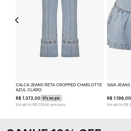
CALCA JEANS RETA CROPPED CHARLOTTE
SAIA JEAN
AZUL CLARO
R$
1
.
372
,
00
R$
1
.
198
,
0
5% no pix
Em até
6
x
R$
228
,
66
sem juros
Em até
6
x
R$