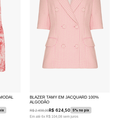
 MODAL
BLAZER TAMY EM JACQUARD 100%
ALGODÃO
R$
624
,
50
pix
5% no pix
R$
2
.
498
,
00
Em até
6
x
R$
104
,
08
sem juros