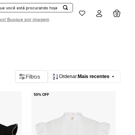
Entrar
vo! Busque por imagem
APLICAR
LIMPAR
TAMANHO.
Faixa de preço
Filtros
Mais recentes
PP
R$ 312,00
R$ 2.249,00
P
M
50%
OFF
G
GG