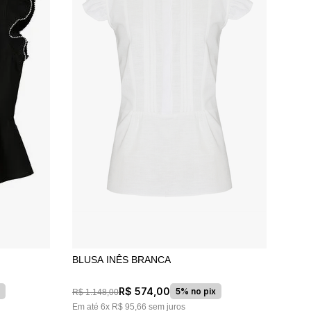
BLUSA INÊS BRANCA
R$
574
,
00
5% no pix
R$
1
.
148
,
00
Em até
6
x
R$
95
,
66
sem juros