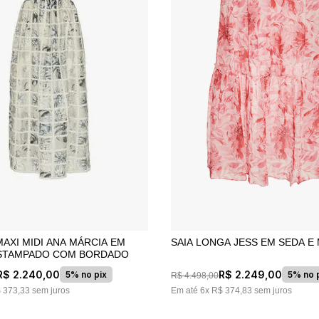
AXI MIDI ANA MÁRCIA EM
SAIA LONGA JESS EM SEDA E
ESTAMPADO COM BORDADO
R$
2
.
240
,
00
R$
2
.
249
,
00
5% no pix
5% no 
R$
4
.
498
,
00
$
373
,
33
sem juros
Em até
6
x
R$
374
,
83
sem juros