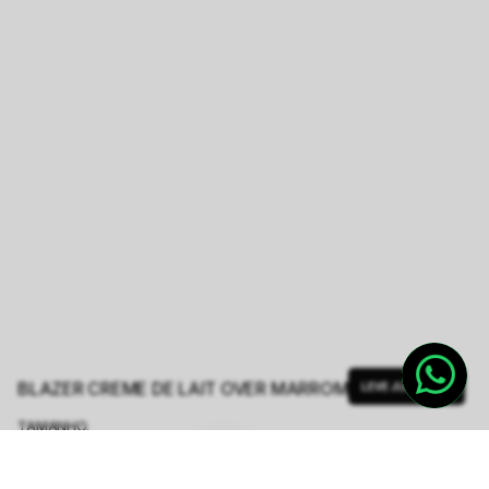
BLAZER CREME DE LAIT OVER MARROM
LEVE JUNTO
TAMANHO.
PP
P
M
G
GG