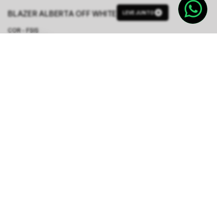
BLAZER ALBERTA OFF WHITE
LEVE JUNTO
COR - FSIS
OFF WHITE
TAMANHO.
PP
P
M
G
GG
Tabela de Medidas
R$ 1.348,80
R$ 2.248,00
ou
6
x de
R$ 224,80
sem juros
-
5
% no pix,
-R$ 67,44
COMPRAR