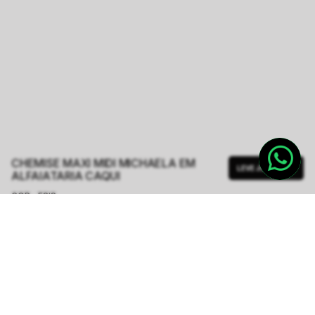
CHEMISE MAXI MIDI MICHAELA EM
LEVE JUNTO
ALFAIATARIA CAQUI
COR - FSIS
CAQUI
TAMANHO.
PP
P
M
G
GG
Tabela de Medidas