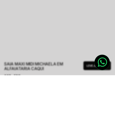
SAIA MAXI MIDI MICHAELA EM
LEVE JUNTO
ALFAIATARIA CAQUI
COR - FSIS
CAQUI
TAMANHO.
34/XPP
36/PP
38/P
40/M
42/G