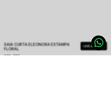
SAIA CURTA ELEONORA ESTAMPA
LEVE JUNTO
FLORAL
COR - FSIS
NOIR BLOOM
TAMANHO.
34/XPP
36/PP
38/P
40/M
42/G
Tabela de Medidas