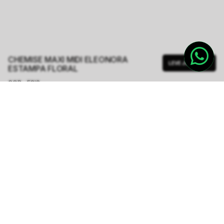
CHEMISE MAXI MIDI ELEONORA
LEVE JUNTO
ESTAMPA FLORAL
COR - FSIS
NOIR BLOOM
TAMANHO.
PP
P
M
G
GG
Tabela de Medidas
R$ 1.348,80
R$ 2.248,00
ou
6
x de
R$ 224,80
sem juros