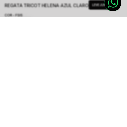
REGATA TRICOT HELENA AZUL CLARO
LEVE JUNTO
COR - FSIS
AZUL CLARO
TAMANHO.
P
M
G
Tabela de Medidas
R$ 328,80
R$ 548,00
ou
6
x de
R$ 54,80
sem juros
-
5
% no pix,
-R$ 16,44
COMPRAR