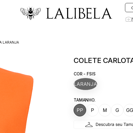
O que você está procurando hoje?
A LARANJA
1
º
vestido
COLETE CARLOT
2
º
rosa
3
º
vestidos
COR - FSIS
4
º
preto
LARANJA
5
º
saia
TAMANHO.
6
º
jeans
PP
P
M
G
G
7
º
blusa
8
º
blazer
9
º
linho