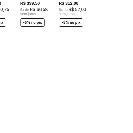
0
R$
399
,
50
R$
312
,
00
70
,
75
R$
66
,
58
R$
52
,
00
6
x de
6
x de
sem juros
sem juros
ix
-5% no pix
-5% no pix