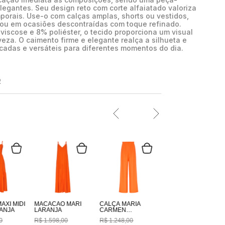
egantes. Seu design reto com corte alfaiatado valoriza
orais. Use-o com calças amplas, shorts ou vestidos,
ou em ocasiões descontraídas com toque refinado.
viscose e 8% poliéster, o tecido proporciona um visual
veza. O caimento firme e elegante realça a silhueta e
cadas e versáteis para diferentes momentos do dia.
R
AXI MIDI
MACACÃO MARI
CALÇA MARIA
ANJA
LARANJA
CARMEN
CLOCHARD
0
R$
1
.
598
,
00
R$
1
.
248
,
00
LARANJA