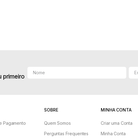
00
R$
348
,
00
-5% no pix
-5% no pix
66
,
33
sem juros
6
x de
R$
58
,
00
sem juros
 primeiro
SOBRE
MINHA CONTA
e Pagamento
Quem Somos
Criar uma Conta
Perguntas Frequentes
Minha Conta