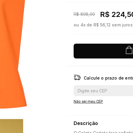
10
º
jacquard
R$ 224,5
R$ 898,00
ou
4
x de
R$ 56,12
sem juros
Calcule o prazo de ent
Não sei meu CEP
Descrição
O Colete Carlota traz sofis