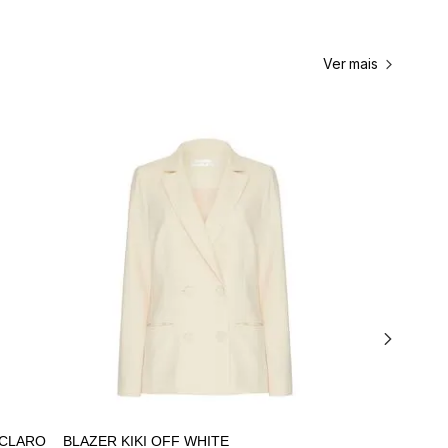
Ver mais
ADICIONAR AO
ADICIONAR AO
CARRINHO
CARRINHO
 CLARO
BLAZER KIKI OFF WHITE