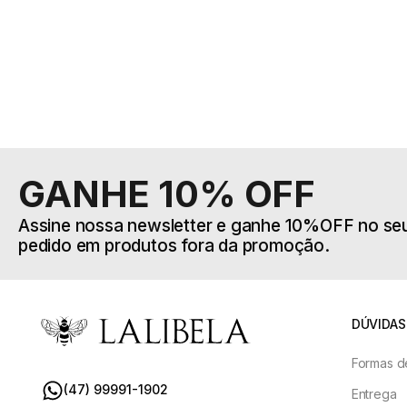
R$
249
,
00
R$
398
,
-5% no pix
4
x de
R$
62
,
25
sem juros
6
x de
R$
GANHE 10% OFF
Assine nossa newsletter e ganhe 10%OFF no seu
pedido em produtos fora da promoção.
DÚVIDAS
Formas d
(47) 99991-1902
Entrega