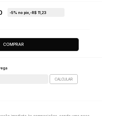
0
-
5
% no pix,
-R$ 11,23
COMPRAR
rega
CALCULAR
ticação imediata às composições, sendo uma peça-