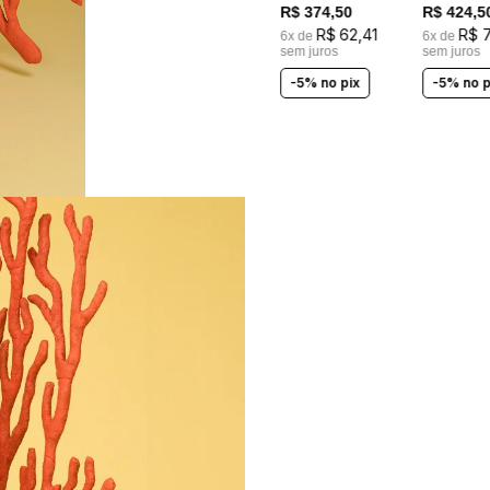
R$
374
,
50
R$
424
,
5
R$
62
,
41
R$
6
x de
6
x de
sem juros
sem juros
-5% no pix
-5% no p