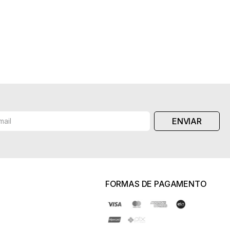
R$
2
.
148
,
00
-5% no pix
6
x de
R$
358
,
00
sem juros
ENVIAR
FORMAS DE PAGAMENTO