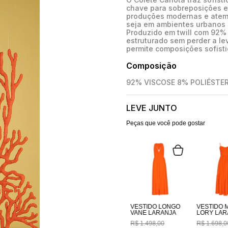
chave para sobreposições el
produções modernas e atemp
seja em ambientes urbanos 
Produzido em twill com 92% 
estruturado sem perder a le
permite composições sofisti
Composição
92% VISCOSE 8% POLIÉSTE
LEVE JUNTO
Peças que você pode gostar
VESTIDO LONGO
VESTIDO M
VANE LARANJA
LORY LAR
R$
1
.
498
,
00
R$
1
.
698
,
0