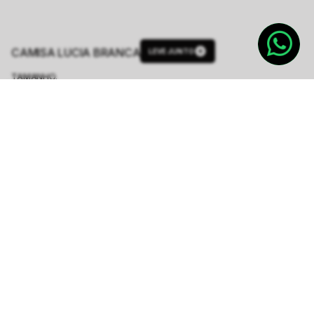
CAMISA LUCIA BRANCA
LEVE JUNTO
TAMANHO.
PP
P
M
G
GG
Tabela de Medidas
Produto indisponível
Notifique-me quando disponível
AVISE-ME QUANDO CHEGAR