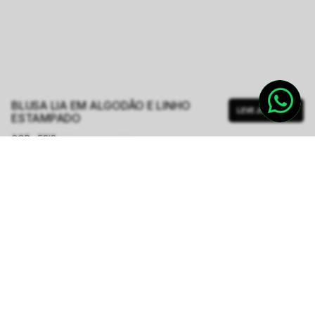
BLUSA LIA EM ALGODÃO E LINHO
LEVE JUNTO
ESTAMPADO
COR - FSIS
ESTAMPA RECIFE DE CORAIS
TAMANHO.
PP
P
M
G
GG
Tabela de Medidas
R$ 399,75
R$ 1.599,00