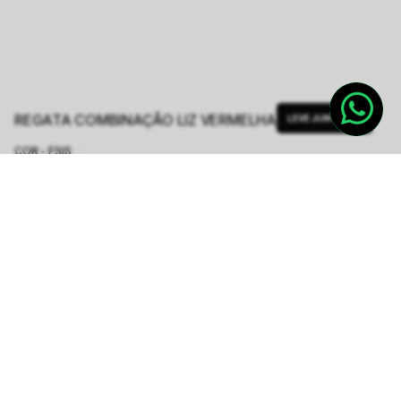
REGATA COMBINAÇÃO LIZ VERMELHA
LEVE JUNTO
COR - FSIS
VERMELHO
TAMANHO.
PP
P
M
G
GG
Tabela de Medidas
R$ 148,80
R$ 248,00
ou
2
x de
R$ 74,40
sem juros