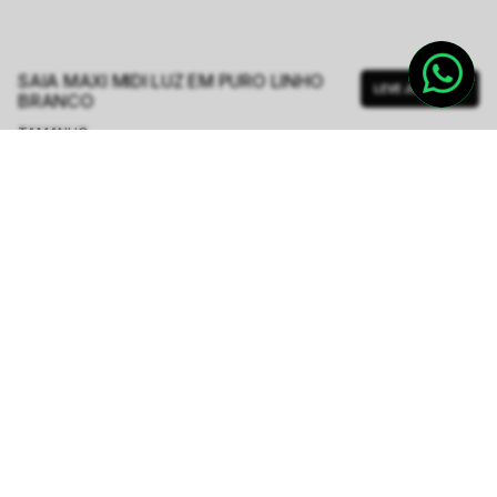
SAIA MAXI MIDI LUZ EM PURO LINHO
LEVE JUNTO
BRANCO
TAMANHO.
PP
P
M
G
GG
Tabela de Medidas
R$ 1.678,60
R$ 2.398,00
ou
6
x de
R$ 279,76
sem juros
-
5
% no pix,
-R$ 83,93
COMPRAR