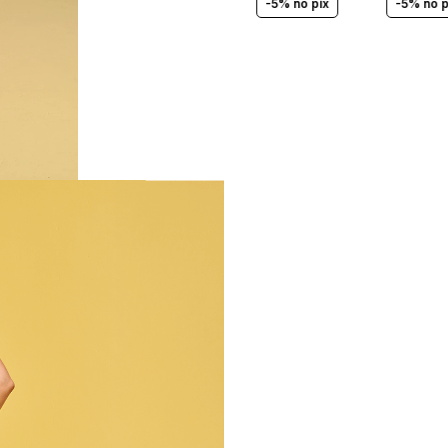
-5% no pix
-5% no p