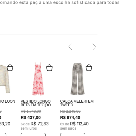
tornando esta peç a uma escolha sofisticada para todas
TO LOON
VESTIDO LONGO
CALÇA MELERI EM
BETA EM TECIDO
TWEED
100% ALGODÃO
0
R$
1
.
748
,
00
R$
2
.
248
,
00
ESTAMPADO
COSTAS EM
0
R$
437
,
00
R$
674
,
40
LASTEX
33
,
20
R$
72
,
83
R$
112
,
40
6
x de
6
x de
sem juros
sem juros