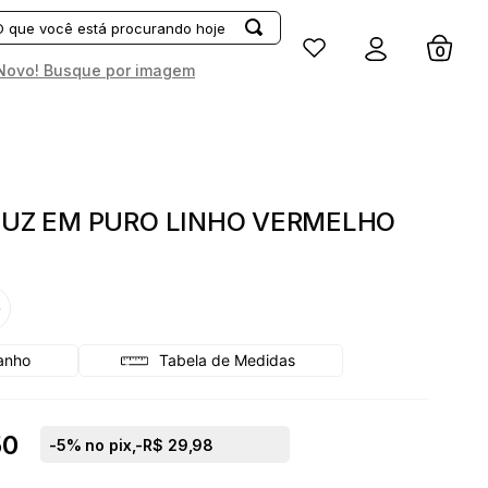
Entrar
Novo! Busque por imagem
 LUZ EM PURO LINHO VERMELHO
G
Tabela de Medidas
50
-
5
% no pix,
-R$ 29,98