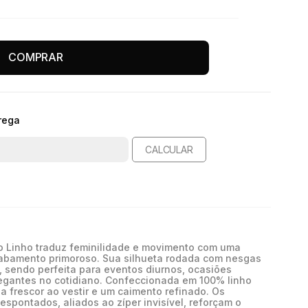
COMPRAR
rega
CALCULAR
ro Linho traduz feminilidade e movimento com uma
abamento primoroso. Sua silhueta rodada com nesgas
z, sendo perfeita para eventos diurnos, ocasiões
egantes no cotidiano. Confeccionada em 100% linho
na frescor ao vestir e um caimento refinado. Os
pontados, aliados ao zíper invisível, reforçam o