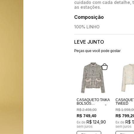
cuidado com cada detalhe, 
as estações.
Composição
100% LINHO
LEVE JUNTO
Peças que você pode gostar
CASAQUETO TAIKA
CASAQUE
BOLSOS
TWEED
BORDADOS A MÃO
R$
2
.
498
,
00
R$
1
.
998
,
0
R$
749
,
40
R$
799
,
2
R$
124
,
90
R$
1
6
x de
6
x de
sem juros
sem juros