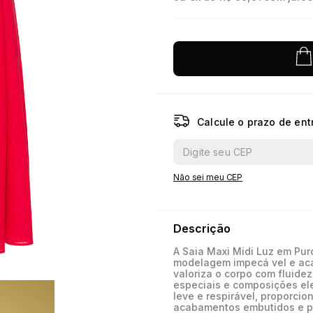
10
º
jacquard
Calcule o prazo de ent
Não sei meu CEP
Descrição
A Saia Maxi Midi Luz em Pu
modelagem impecá vel e ac
valoriza o corpo com fluide
especiais e composições el
leve e respirável, proporcio
acabamentos embutidos e pes