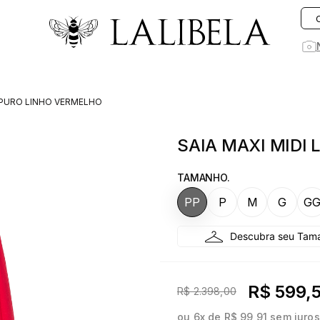
O que você está procurando hoje?
M PURO LINHO VERMELHO
1
º
vestido
SAIA MAXI MIDI
2
º
vestidos
3
º
preto
TAMANHO.
4
º
saia
PP
P
M
G
G
5
º
jeans
6
º
rosa
7
º
blusa
R$ 599,
R$ 2.398,00
8
º
blazer
ou
6
x de
R$ 99,91
sem juros
9
º
linho