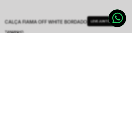
CALÇA FIAMA OFF WHITE BORDADO
LEVE JUNTO
TAMANHO.
PP
P
M
G
Tabela de Medidas
R$ 2.098,60
R$ 2.998,00
ou
6
x de
R$ 349,76
sem juros
-
5
% no pix,
-R$ 104,93
COMPRAR