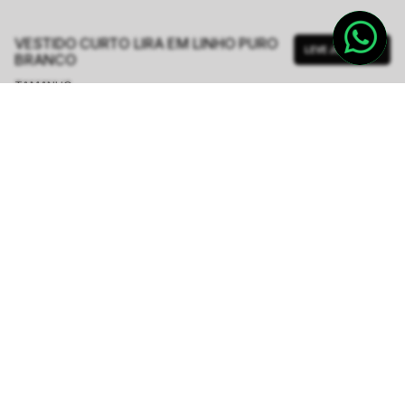
VESTIDO CURTO LIRA EM LINHO PURO
LEVE JUNTO
BRANCO
TAMANHO.
PP
P
M
G
Tabela de Medidas
R$ 624,50
R$ 2.498,00
ou
6
x de
R$ 104,08
sem juros
-
5
% no pix,
-R$ 31,23
COMPRAR