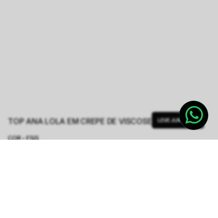
TOP ANA LOLA EM CREPE DE VISCOSE
LEVE JUNTO
COR - FSIS
AZUL
TAMANHO.
PP
P
M
G
GG