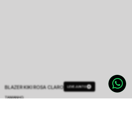
BLAZER KIKI ROSA CLARO
LEVE JUNTO
TAMANHO.
PP
P
M
G
GG
Tabela de Medidas