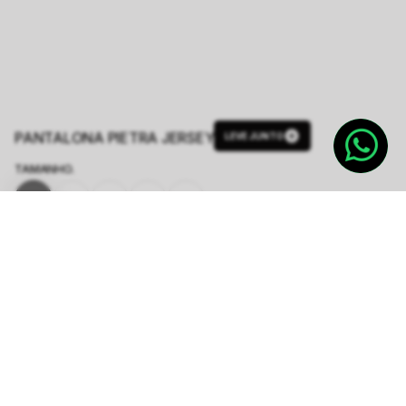
PANTALONA PIETRA JERSEY
LEVE JUNTO
TAMANHO.
PP
P
M
G
GG
Tabela de Medidas
R$ 199,50
R$ 798,00
ou
3
x de
R$ 66,50
sem juros
-
5
% no pix,
-R$ 9,98