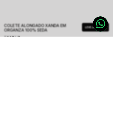
COLETE ALONGADO XANDA EM
LEVE JUNTO
ORGANZA 100% SEDA
TAMANHO.
PP
P
M
G
GG
Tabela de Medidas
R$ 999,00
R$ 1.998,00
ou
6
x de
R$ 166,50
sem juros
-
5
% no pix,
-R$ 49,95
COMPRAR