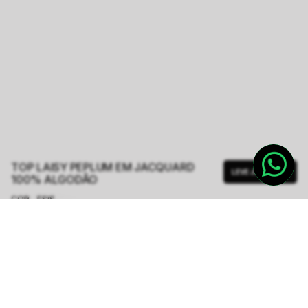
TOP LAISY PEPLUM EM JACQUARD
LEVE JUNTO
100% ALGODÃO
COR - FSIS
ROSA CLARO
TAMANHO.
PP
P
M
G