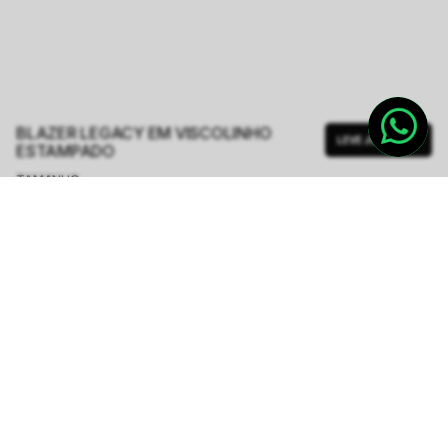
BLAZER LEGACY EM VISCOLINHO
LEVE JUNTO
ESTAMPADO
TAMANHO.
PP
P
M
G
GG
Tabela de Medidas
R$ 487,00
R$ 1.948,00
ou
6
x de
R$ 81,16
sem juros
-
5
% no pix,
-R$ 24,35