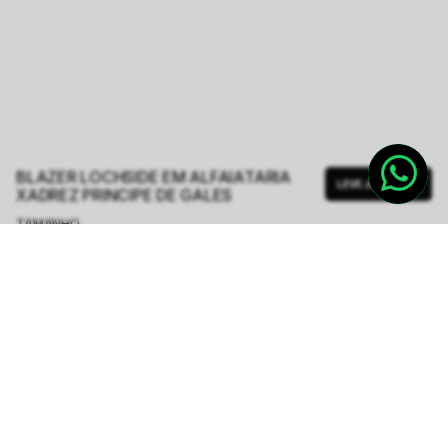
BLAZER LOCHSIDE EM ALFAIATARIA
LEVE JUNTO
XADREZ PRINCIPE DE GALES
TAMANHO.
PP
P
M
G
GG
Tabela de Medidas
R$ 499,50
R$ 1.998,00
ou
6
x de
R$ 83,25
sem juros